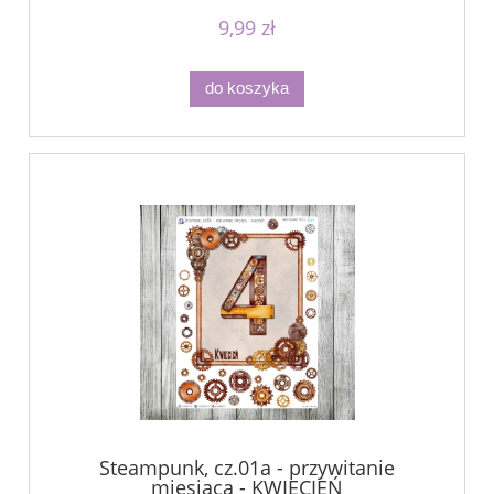
9,99 zł
do koszyka
Steampunk, cz.01a - przywitanie
miesiąca - KWIECIEŃ