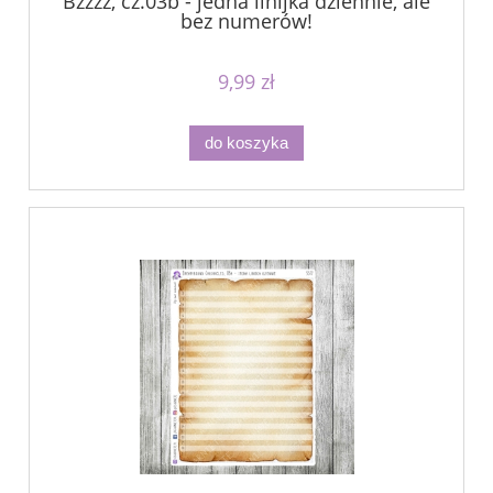
Bzzzz, cz.03b - jedna linijka dziennie, ale
bez numerów!
9,99 zł
do koszyka