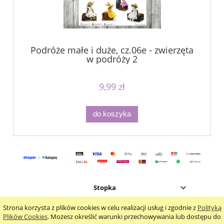
Podróże małe i duże, cz.06e - zwierzęta
w podróży 2
9,99 zł
do koszyka
Stopka
Strona korzysta z plików cookies w celu realizacji usług i zgodnie z
Polityką
pokaż pełną wersję strony
Plików Cookies
. Możesz określić warunki przechowywania lub dostępu do