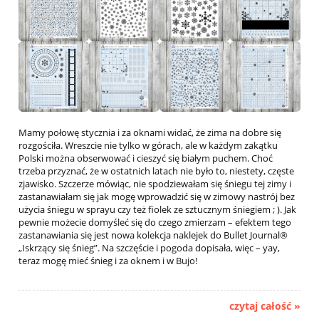
Mamy połowę stycznia i za oknami widać, że zima na dobre się
rozgościła. Wreszcie nie tylko w górach, ale w każdym zakątku
Polski można obserwować i cieszyć się białym puchem. Choć
trzeba przyznać, że w ostatnich latach nie było to, niestety, częste
zjawisko. Szczerze mówiąc, nie spodziewałam się śniegu tej zimy i
zastanawiałam się jak mogę wprowadzić się w zimowy nastrój bez
użycia śniegu w sprayu czy też fiolek ze sztucznym śniegiem ; ). Jak
pewnie możecie domyśleć się do czego zmierzam – efektem tego
zastanawiania się jest nowa kolekcja naklejek do Bullet Journal®
„Iskrzący się śnieg”. Na szczęście i pogoda dopisała, więc – yay,
teraz mogę mieć śnieg i za oknem i w Bujo!
czytaj całość »