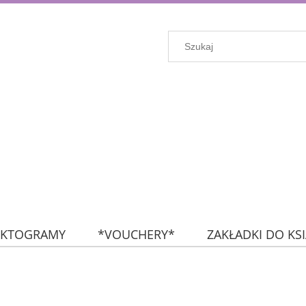
IKTOGRAMY
*VOUCHERY*
ZAKŁADKI DO KS
KROPKI
FLAGI
NA SKRÓTY: NAKLEJKI (wszyst
ZESTAWY MIESIĘCZNE
ZESTAWY TYGODNIOWE