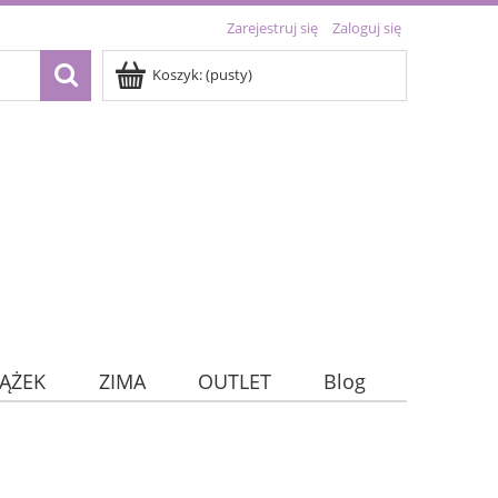
Zarejestruj się
Zaloguj się
Koszyk:
(pusty)
IĄŻEK
ZIMA
OUTLET
Blog
kie)
TRACKERY
DNI TYGODNIA
OUTLET
Home