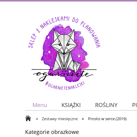
Menu
KSIĄŻKI
ROŚLINY
P
»
»
JESIEŃ
ZWIERZĘTA
O nas
Zestawy miesięczne
Prosto w serce (2019)
Kategorie obrazkowe
KALENDARZE
DO PLANOWANIA