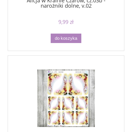
Alicja w Krainie Czarów, cz.03b -
narożniki dolne, v.02
9,99 zł
do koszyka