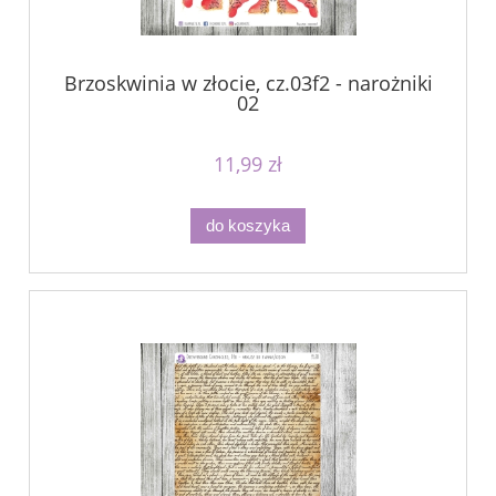
Brzoskwinia w złocie, cz.03f2 - narożniki
02
11,99 zł
do koszyka