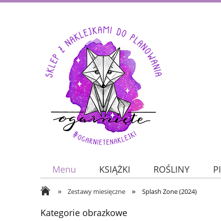
Menu
KSIĄŻKI
ROŚLINY
P
»
»
JESIEŃ
ZWIERZĘTA
O nas
Zestawy miesięczne
Splash Zone (2024)
Kategorie obrazkowe
KALENDARZE
DO PLANOWANIA