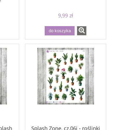
e
9,99 zł
do koszyka
Splash
Splash Zone, cz.06j - roślinki