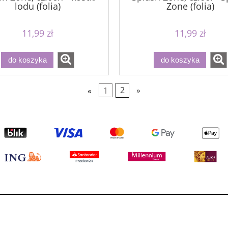
lodu (folia)
Zone (folia)
11,99 zł
11,99 zł
do koszyka
do koszyka
«
1
2
»