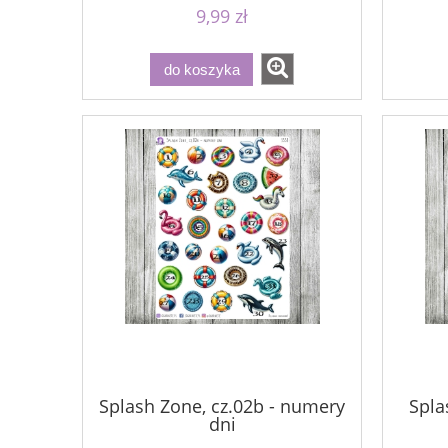
9,99 zł
do koszyka
Splash Zone, cz.02b - numery
Spla
dni