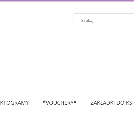
IKTOGRAMY
*VOUCHERY*
ZAKŁADKI DO KS
KROPKI
FLAGI
NA SKRÓTY: NAKLEJKI (wszyst
ZESTAWY MIESIĘCZNE
ZESTAWY TYGODNIOWE