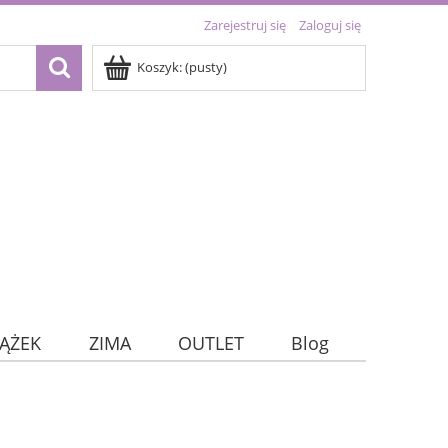
Zarejestruj się
Zaloguj się
Koszyk:
(pusty)
IĄŻEK
ZIMA
OUTLET
Blog
kie)
TRACKERY
DNI TYGODNIA
OUTLET
Home