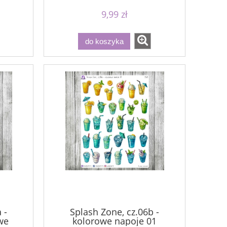
9,99 zł
do koszyka
 -
Splash Zone, cz.06b -
we
kolorowe napoje 01