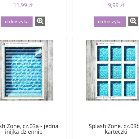
11,99 zł
9,99 zł
do koszyka
do koszyka
sh Zone, cz.03a - jedna
Splash Zone, cz.03b
linijka dziennie
karteczki