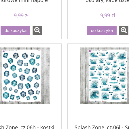
olorowe mini napoje
okulary, kapelusz
9,99 zł
9,99 zł
do koszyka
do koszyka
sh Zone, cz.06h - kostki
Splash Zone, cz.06i - 