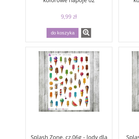
kolorowe napoje 02
k
9,99 zł
do koszyka
Splash Zone, cz.06g - lody dla
Spla