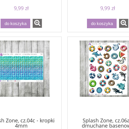
9,99 zł
9,99 zł
do koszyka
do koszyka
h Zone, cz.04c - kropki
Splash Zone, cz.06a
4mm
dmuchane baseno