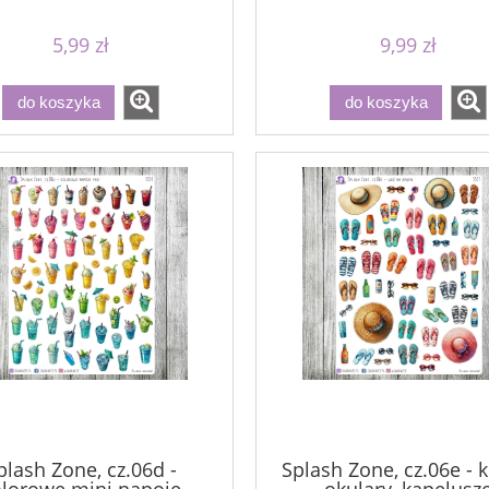
zabawki
5,99 zł
9,99 zł
do koszyka
do koszyka
plash Zone, cz.06d -
Splash Zone, cz.06e - k