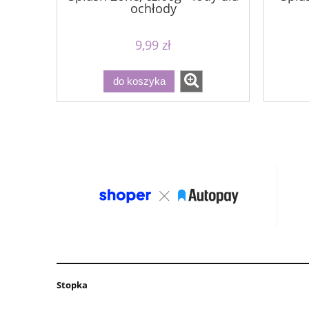
ochłody
9,99 zł
do koszyka
Stopka