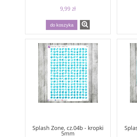
9,99 zł
do koszyka
Splash Zone, cz.04b - kropki
Splas
5mm