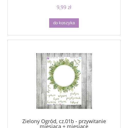
9,99 zł
do koszyka
Zielony Ogród, cz.01b - przywitanie
miesiąca + miesiące