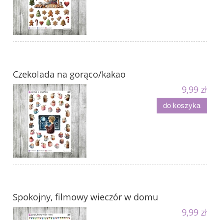
Czekolada na gorąco/kakao
9,99 zł
do koszyka
Spokojny, filmowy wieczór w domu
9,99 zł