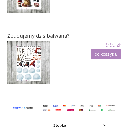
Zbudujemy dziś bałwana?
9,99 zł
do koszyka
Stopka