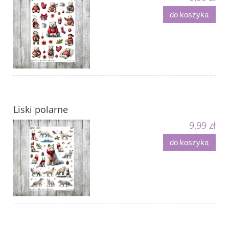
do koszyka
Liski polarne
9,99 zł
do koszyka