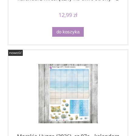
dekoracjami
12,99 zł
do koszyka
nowość