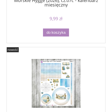
Morskie Hygge (2026), cz.07c - kalendarz
miesięczny
9,99 zł
do koszyka
nowość