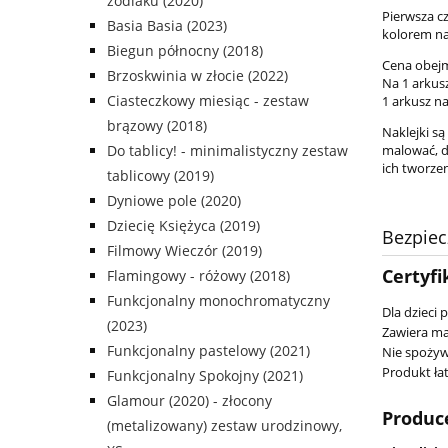
zodiaku (2020)
Pierwsza cz
Basia Basia (2023)
kolorem na
Biegun północny (2018)
Cena obejm
Brzoskwinia w złocie (2022)
Na 1 arkusz
Ciasteczkowy miesiąc - zestaw
1 arkusz na
brązowy (2018)
Naklejki są
Do tablicy! - minimalistyczny zestaw
malować, d
ich tworze
tablicowy (2019)
Dyniowe pole (2020)
Dziecię Księżyca (2019)
Bezpie
Filmowy Wieczór (2019)
Certyfi
Flamingowy - różowy (2018)
Funkcjonalny monochromatyczny
Dla dzieci 
(2023)
Zawiera ma
Funkcjonalny pastelowy (2021)
Nie spożyw
Produkt łat
Funkcjonalny Spokojny (2021)
Glamour (2020) - złocony
Produc
(metalizowany) zestaw urodzinowy,