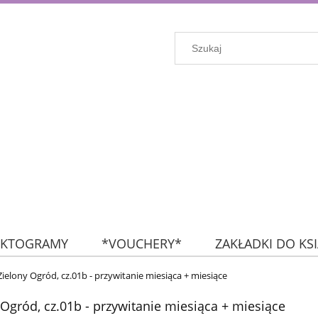
IKTOGRAMY
*VOUCHERY*
ZAKŁADKI DO KS
KROPKI
FLAGI
NA SKRÓTY: NAKLEJKI (wszyst
Zielony Ogród, cz.01b - przywitanie miesiąca + miesiące
 Ogród, cz.01b - przywitanie miesiąca + miesiące
ZESTAWY MIESIĘCZNE
ZESTAWY TYGODNIOWE