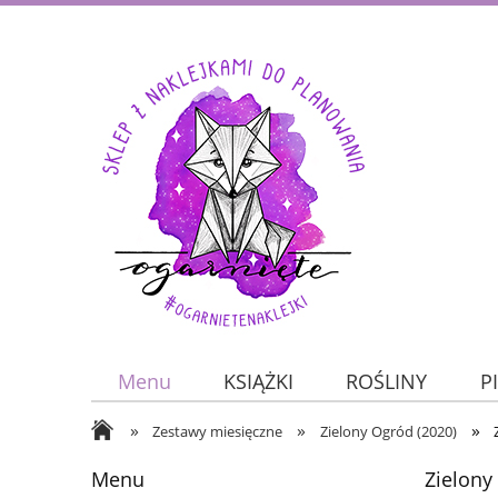
Menu
KSIĄŻKI
ROŚLINY
P
»
»
»
JESIEŃ
ZWIERZĘTA
O nas
Zestawy miesięczne
Zielony Ogród (2020)
Menu
Zielony
KALENDARZE
DO PLANOWANIA