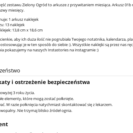
ęść zestawu Zielony Ogród to arkusze z przywitaniem miesiąca. Arkusz 01b róż
zwy miesięcy.
uje: 1 arkusz naklejek
u: 13 naklejek
klejek: 13,8 cm x 18,6 cm
 cienkie, aby ich duża ilość nie pogrubiała Twojego notatnika, kalendarza, pl
ostosowując je w ten sposób do siebie :). Wszystkie naklejki są przez nas r
nia pokazujemy na naszych Instastories na instagramie :)
czeństwo
katy i ostrzeżenie bezpieczeństwa
powyżej 3 roku życia.
łe elementy, które mogą zostać połknięte.
ać. W razie połknięcia natychmiast skontaktować się z lekarzem.
wopalny. Nie trzymaj blisko źródeł ognia.
ent