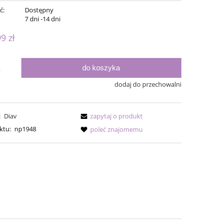
ć:
Dostępny
:
7 dni -14 dni
99 zł
do koszyka
.
dodaj do przechowalni
:
Diav
zapytaj o produkt
ktu:
np1948
poleć znajomemu