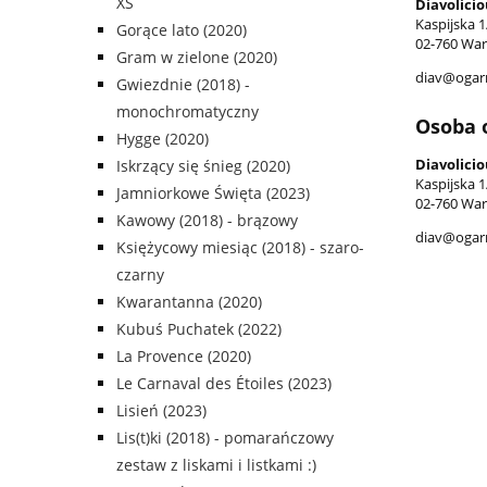
XS
Diavolicio
Kaspijska 1
Gorące lato (2020)
02-760 War
Gram w zielone (2020)
diav@ogarn
Gwiezdnie (2018) -
monochromatyczny
Osoba 
Hygge (2020)
Diavolicio
Iskrzący się śnieg (2020)
Kaspijska 1
Jamniorkowe Święta (2023)
02-760 War
Kawowy (2018) - brązowy
diav@ogarn
Księżycowy miesiąc (2018) - szaro-
czarny
Kwarantanna (2020)
Kubuś Puchatek (2022)
La Provence (2020)
Le Carnaval des Étoiles (2023)
Lisień (2023)
Lis(t)ki (2018) - pomarańczowy
zestaw z liskami i listkami :)