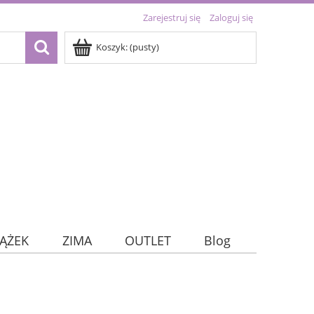
Zarejestruj się
Zaloguj się
Koszyk:
(pusty)
IĄŻEK
ZIMA
OUTLET
Blog
kie)
TRACKERY
DNI TYGODNIA
OUTLET
Home