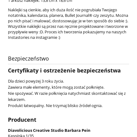
1 arkusz naklejek: 13,8 cm x 18,6 cm
Naklejki są cienkie, aby ich duża ilość nie pogrubiała Twojego
notatnika, kalendarza, planera, Bullet Journal® czy zeszytu. Można
po nich pisać i malować, dostosowując je w ten sposób do siebie :).
Wszystkie naklejki są przez nas ręcznie projektowane i tworzone w
przypływie weny :D. Proces ich tworzenia pokazujemy na naszych
Instastories na instagramie :)
Bezpieczeństwo
Certyfikaty i ostrzeżenie bezpieczeństwa
Dla dzieci powyżej 3 roku życia.
Zawiera małe elementy, które mogą zostać połknięte.
Nie spożywać. W razie połknięcia natychmiast skontaktować się z
lekarzem.
Produkt łatwopalny. Nie trzymaj blisko źródeł ognia.
Producent
Diavolicious Creative Studio Barbara Pein
Kaspijska 1/35