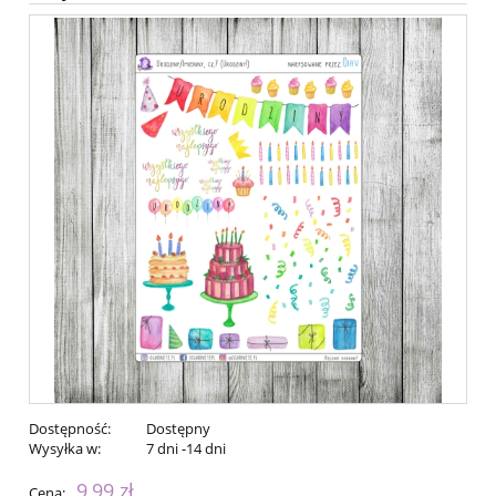
Dostępność:
Dostępny
Wysyłka w:
7 dni -14 dni
9,99 zł
Cena: