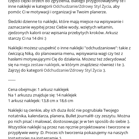
często ciężki orzech do zgryzienia, dlatego przygotowałyśmy te i
inne naklejki w kategorii
Odchudzanie/Zdrowy Styl Życia
, aby
pomóc Ci w motywacji i organizacji w Twoim planerze.
Śledziki dzienne to naklejki, które mają miejsce na wpisywanie i
zaznaczanie wypitej przez Ciebie wody, wziętych witamin,
zjedzonych kalorii oraz wpisania przebytych kroków. Arkusz
starczy Ci na 14 dni :)
Naklejki możesz uzupełnić o inne naklejki "odchudzaniowe": takie z
ćwiczącą Niką, do planowania menu, wpisywania wagi czy też z
hasłami motywującymi Cię do działania. Możesz też zdecydować
się na
mega zestaw naklejek
, w którym znajdziesz również i te :).
Zajrzyj do kategorii
Odchudzanie/Zdrowy Styl Życia
:).
------
Cena obejmuje: 1 arkusz naklejek
Na 1 arkuszu znajduje się: 14 naklejek
1 arkusz naklejek: 13,8 cm x 18,6 cm
Naklejki są cienkie, aby ich duża ilość nie pogrubiała Twojego
notatnika, kalendarza, planera, Bullet Journal® czy zeszytu. Można
po nich pisać i malować, dostosowując je w ten sposób do siebie :).
Wszystkie naklejki są przez nas ręcznie projektowane i tworzone w
przypływie weny :D. Proces ich tworzenia pokazujemy na naszych
Instastories na instagramie :).