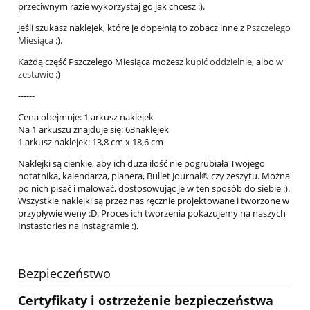
przeciwnym razie wykorzystaj go jak chcesz :).
Jeśli szukasz naklejek, które je dopełnią to zobacz inne z
Pszczelego
Miesiąca
:).
Każdą część Pszczelego Miesiąca możesz
kupić oddzielnie
, albo
w
zestawie
:)
------
Cena obejmuje: 1 arkusz naklejek
Na 1 arkuszu znajduje się: 63naklejek
1 arkusz naklejek: 13,8 cm x 18,6 cm
Naklejki są cienkie, aby ich duża ilość nie pogrubiała Twojego
notatnika, kalendarza, planera, Bullet Journal® czy zeszytu. Można
po nich pisać i malować, dostosowując je w ten sposób do siebie :).
Wszystkie naklejki są przez nas ręcznie projektowane i tworzone w
przypływie weny :D. Proces ich tworzenia pokazujemy na naszych
Instastories na instagramie :).
Bezpieczeństwo
Certyfikaty i ostrzeżenie bezpieczeństwa