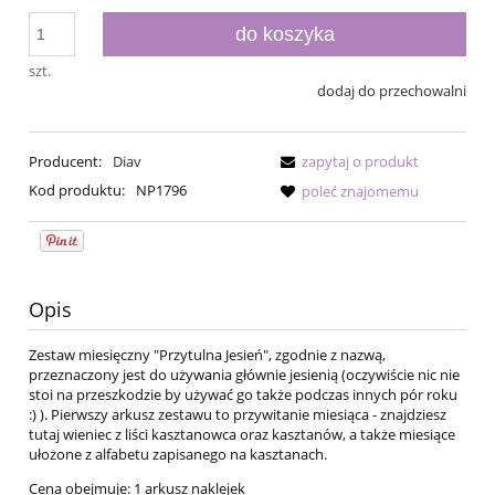
do koszyka
szt.
dodaj do przechowalni
Producent:
Diav
zapytaj o produkt
Kod produktu:
NP1796
poleć znajomemu
Opis
Zestaw miesięczny "Przytulna Jesień", zgodnie z nazwą,
przeznaczony jest do używania głównie jesienią (oczywiście nic nie
stoi na przeszkodzie by używać go także podczas innych pór roku
:) ). Pierwszy arkusz zestawu to przywitanie miesiąca - znajdziesz
tutaj wieniec z liści kasztanowca oraz kasztanów, a także miesiące
ułożone z alfabetu zapisanego na kasztanach.
Cena obejmuje: 1 arkusz naklejek