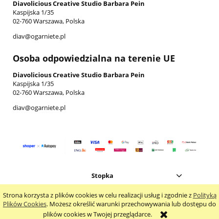
Diavolicious Creative Studio Barbara Pein
Kaspijska 1/35
02-760 Warszawa, Polska
diav@ogarniete.pl
Osoba odpowiedzialna na terenie UE
Diavolicious Creative Studio Barbara Pein
Kaspijska 1/35
02-760 Warszawa, Polska
diav@ogarniete.pl
Stopka
Strona korzysta z plików cookies w celu realizacji usług i zgodnie z
Polityką
pokaż pełną wersję strony
Plików Cookies
. Możesz określić warunki przechowywania lub dostępu do
plików cookies w Twojej przeglądarce.
Sklep internetowy Shoplo.pl
, powered by
Shoper
.