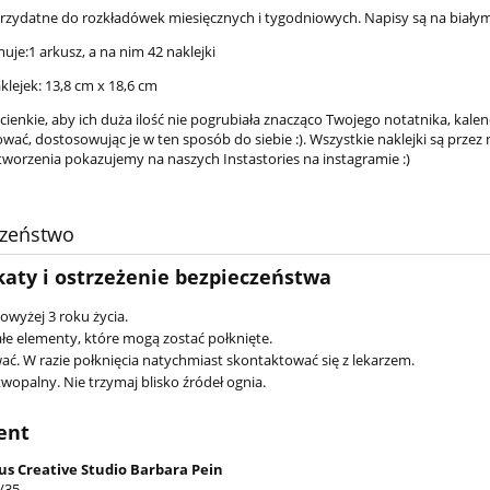
rzydatne do rozkładówek miesięcznych i tygodniowych. Napisy są na białym tl
je:1 arkusz, a na nim 42 naklejki
klejek: 13,8 cm x 18,6 cm
 cienkie, aby ich duża ilość nie pogrubiała znacząco Twojego notatnika, kale
ować, dostosowując je w ten sposób do siebie :). Wszystkie naklejki są prze
 tworzenia pokazujemy na naszych Instastories na instagramie :)
czeństwo
katy i ostrzeżenie bezpieczeństwa
powyżej 3 roku życia.
łe elementy, które mogą zostać połknięte.
ać. W razie połknięcia natychmiast skontaktować się z lekarzem.
wopalny. Nie trzymaj blisko źródeł ognia.
ent
us Creative Studio Barbara Pein
/35