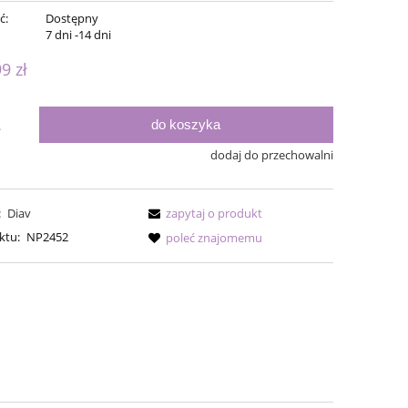
ć:
Dostępny
:
7 dni -14 dni
99 zł
do koszyka
.
dodaj do przechowalni
:
Diav
zapytaj o produkt
ktu:
NP2452
poleć znajomemu