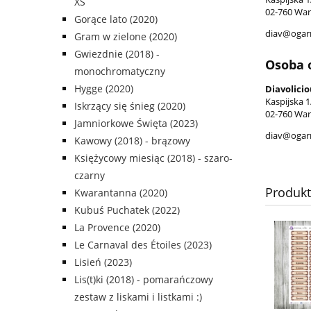
XS
02-760 War
Gorące lato (2020)
diav@ogarn
Gram w zielone (2020)
Gwiezdnie (2018) -
Osoba 
monochromatyczny
Hygge (2020)
Diavolicio
Kaspijska 1
Iskrzący się śnieg (2020)
02-760 War
Jamniorkowe Święta (2023)
diav@ogarn
Kawowy (2018) - brązowy
Księżycowy miesiąc (2018) - szaro-
czarny
Produk
Kwarantanna (2020)
Kubuś Puchatek (2022)
La Provence (2020)
Le Carnaval des Étoiles (2023)
Lisień (2023)
Lis(t)ki (2018) - pomarańczowy
zestaw z liskami i listkami :)