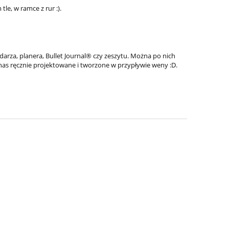
e, w ramce z rur :).
ndarza, planera, Bullet Journal® czy zeszytu. Można po nich
z nas ręcznie projektowane i tworzone w przypływie weny :D.