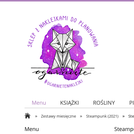
Menu
KSIĄŻKI
ROŚLINY
P
»
»
»
JESIEŃ
ZWIERZĘTA
O nas
Zestawy miesięczne
Steampunk (2021)
Ste
Menu
Steampu
KALENDARZE
DO PLANOWANIA