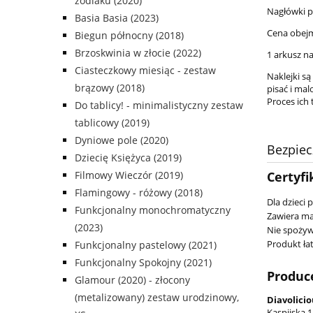
zodiaku (2020)
Nagłówki p
Basia Basia (2023)
Cena obejmu
Biegun północny (2018)
Brzoskwinia w złocie (2022)
1 arkusz na
Ciasteczkowy miesiąc - zestaw
Naklejki są
brązowy (2018)
pisać i mal
Proces ich
Do tablicy! - minimalistyczny zestaw
tablicowy (2019)
Dyniowe pole (2020)
Bezpie
Dziecię Księżyca (2019)
Filmowy Wieczór (2019)
Certyfi
Flamingowy - różowy (2018)
Dla dzieci 
Funkcjonalny monochromatyczny
Zawiera ma
(2023)
Nie spożyw
Produkt łat
Funkcjonalny pastelowy (2021)
Funkcjonalny Spokojny (2021)
Produc
Glamour (2020) - złocony
(metalizowany) zestaw urodzinowy,
Diavolicio
Kaspijska 1