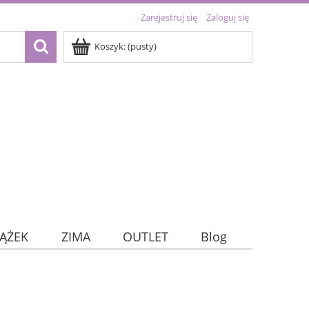
Zarejestruj się
Zaloguj się
Koszyk:
(pusty)
IĄŻEK
ZIMA
OUTLET
Blog
kie)
TRACKERY
DNI TYGODNIA
OUTLET
Home