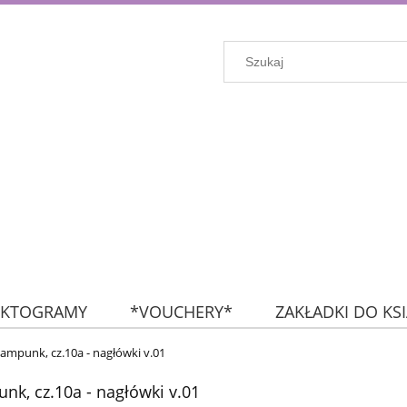
IKTOGRAMY
*VOUCHERY*
ZAKŁADKI DO KS
KROPKI
FLAGI
NA SKRÓTY: NAKLEJKI (wszyst
ampunk, cz.10a - nagłówki v.01
nk, cz.10a - nagłówki v.01
ZESTAWY MIESIĘCZNE
ZESTAWY TYGODNIOWE