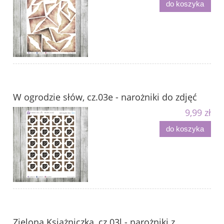
do koszyka
W ogrodzie słów, cz.03e - narożniki do zdjęć
9,99 zł
do koszyka
Zielona Książniczka, cz.03l - narożniki z