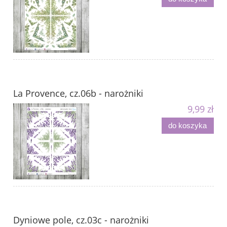
La Provence, cz.06b - narożniki
9,99 zł
do koszyka
Dyniowe pole, cz.03c - narożniki