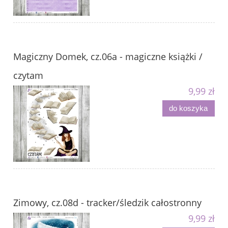
Magiczny Domek, cz.06a - magiczne książki /
czytam
9,99 zł
do koszyka
Zimowy, cz.08d - tracker/śledzik całostronny
9,99 zł