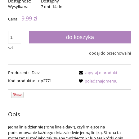
Dostępność:
Dostępny
Wysyłka w:
7 dni -14 dni
9,99 zł
Cena:
do koszyka
szt.
dodaj do przechowalni
Producent:
Diav
zapytaj o produkt
Kod produktu:
np2771
poleć znajomemu
Opis
Jedna linia dziennie ("one line a day"), czyli miejsce na
podsumowanie każdego dnia zaledwie jedną linijką. Strona ta
może też służyć jako tak zwany "wdzięcznik" lub też krótki opis