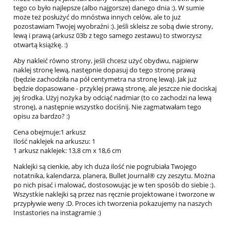
tego co było najlepsze (albo najgorsze) danego dnia :). W sumie
może też posłużyć do mnóstwa innych celów, ale to już
pozostawiam Twojej wyobraźni :). Jeśli skleisz ze sobą dwie strony,
lewą i prawą (arkusz 03b z tego samego zestawu) to stworzysz
otwartą książkę. :)
Aby nakleić równo strony, jeśli chcesz użyć obydwu, najpierw
naklej stronę lewą, następnie dopasuj do tego stronę prawą
(będzie zachodziła na pół centymetra na stronę lewą). Jak już
będzie dopasowane - przyklej prawą stronę, ale jeszcze nie dociskaj
jej środka. Użyj nożyka by odciąć nadmiar (to co zachodzi na lewą
stronę), a następnie wszystko dociśnij. Nie zagmatwałam tego
opisu za bardzo? :)
Cena obejmuje:1 arkusz
Ilość naklejek na arkuszu: 1
1 arkusz naklejek: 13,8 cm x 18,6 cm
Naklejki są cienkie, aby ich duża ilość nie pogrubiała Twojego
notatnika, kalendarza, planera, Bullet Journal® czy zeszytu. Można
po nich pisać i malować, dostosowując je w ten sposób do siebie :).
Wszystkie naklejki są przez nas ręcznie projektowane i tworzone w
przypływie weny :D. Proces ich tworzenia pokazujemy na naszych
Instastories na instagramie :)