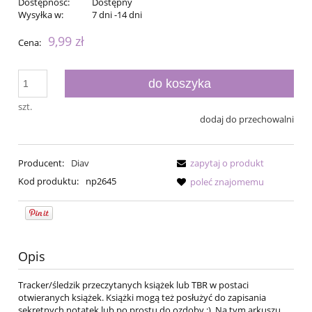
Dostępność:
Dostępny
Wysyłka w:
7 dni -14 dni
9,99 zł
Cena:
do koszyka
szt.
dodaj do przechowalni
Producent:
Diav
zapytaj o produkt
Kod produktu:
np2645
poleć znajomemu
Opis
Tracker/śledzik przeczytanych książek lub TBR w postaci
otwieranych książek. Książki mogą też posłużyć do zapisania
sekretnych notatek lub po prostu do ozdoby :). Na tym arkuszu