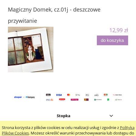
Magiczny Domek, cz.01j - deszczowe
przywitanie
12,99 zł
do koszyka
Stopka
Strona korzysta z plików cookies w celu realizacji usług i zgodnie z
Polityką
pokaż pełną wersję strony
Plików Cookies
. Możesz określić warunki przechowywania lub dostępu do