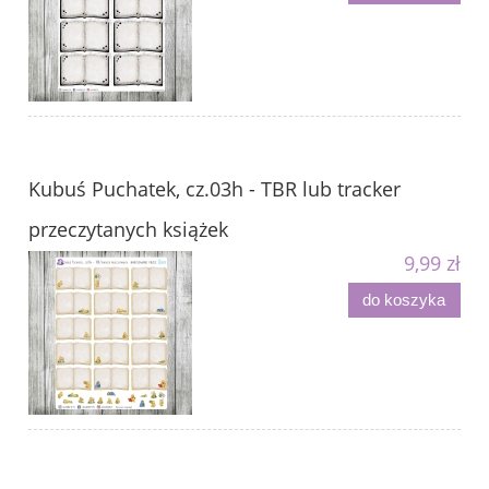
Kubuś Puchatek, cz.03h - TBR lub tracker
przeczytanych książek
9,99 zł
do koszyka