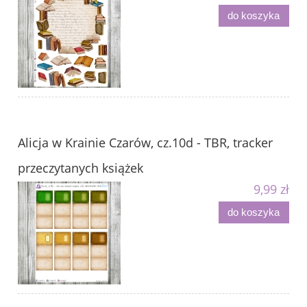
do koszyka
Alicja w Krainie Czarów, cz.10d - TBR, tracker
przeczytanych książek
9,99 zł
do koszyka