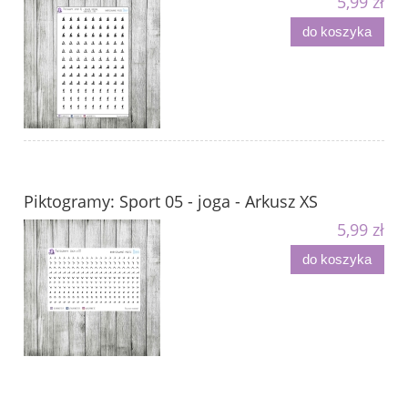
5,99 zł
do koszyka
Piktogramy: Sport 05 - joga - Arkusz XS
5,99 zł
do koszyka