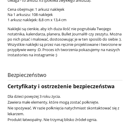
Uwaga - to arkusz XS (połowa zwykłego arkusza).
Cena obejmuje: 1 arkusz naklejek
Na 1 arkuszu: 108 naklejek
1 arkusz naklejek: 8,8 cm x 13,4 cm
Naklejki są cienkie, aby ich duża ilość nie pogrubiała Twojego
notatnika, kalendarza, planera, Bullet Journal® czy zeszytu. Można
po nich pisać i malować, dostosowując je w ten sposób do siebie :).
Wszystkie naklejki są przez nas ręcznie projektowane i tworzone w
przypływie weny :D. Proces ich tworzenia pokazujemy na naszych
Instastories na instagramie :)
Bezpieczeństwo
Certyfikaty i ostrzeżenie bezpieczeństwa
Dla dzieci powyżej 3 roku życia.
Zawiera małe elementy, które mogą zostać połknięte.
Nie spożywać. W razie połknięcia natychmiast skontaktować się z
lekarzem.
Produkt łatwopalny. Nie trzymaj blisko źródeł ognia.