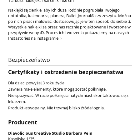
1 arkusz naklejek: 13,8 cm x 18,6 cm
Naklejki są cienkie, aby ich duża ilość nie pogrubiała Twojego
notatnika, kalendarza, planera, Bullet Journal® czy zeszytu. Można
po nich pisać i malować, dostosowując je w ten sposób do siebie :).
Wszystkie naklejki są przez nas ręcznie projektowane i tworzone w
przypływie weny :D. Proces ich tworzenia pokazujemy na naszych
Instastories na instagramie :)
Bezpieczeństwo
Certyfikaty i ostrzeżenie bezpieczeństwa
Dla dzieci powyżej 3 roku życia.
Zawiera małe elementy, które mogą zostać połknięte.
Nie spożywać. W razie połknięcia natychmiast skontaktować się z
lekarzem.
Produkt łatwopalny. Nie trzymaj blisko źródeł ognia.
Producent
Diavolicious Creative Studio Barbara Pein
Kaspijska 1/35