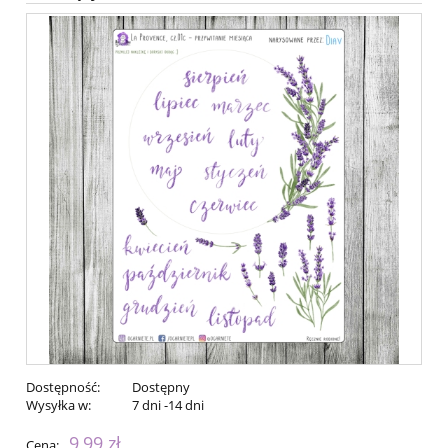
Dostępność:
Dostępny
Wysyłka w:
7 dni -14 dni
9,99 zł
Cena: