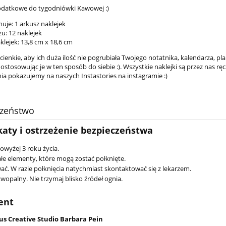
datkowe do tygodniówki Kawowej :)
uje: 1 arkusz naklejek
u: 12 naklejek
klejek: 13,8 cm x 18,6 cm
 cienkie, aby ich duża ilość nie pogrubiała Twojego notatnika, kalendarza, pl
ostosowując je w ten sposób do siebie :). Wszystkie naklejki są przez nas r
nia pokazujemy na naszych Instastories na instagramie :)
czeństwo
katy i ostrzeżenie bezpieczeństwa
powyżej 3 roku życia.
łe elementy, które mogą zostać połknięte.
ać. W razie połknięcia natychmiast skontaktować się z lekarzem.
wopalny. Nie trzymaj blisko źródeł ognia.
ent
us Creative Studio Barbara Pein