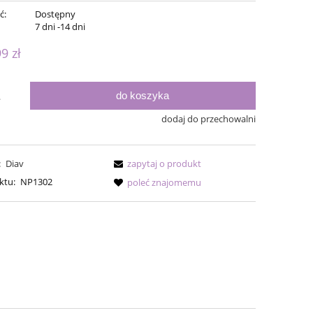
ć:
Dostępny
:
7 dni -14 dni
99 zł
do koszyka
.
dodaj do przechowalni
:
Diav
zapytaj o produkt
ktu:
NP1302
poleć znajomemu