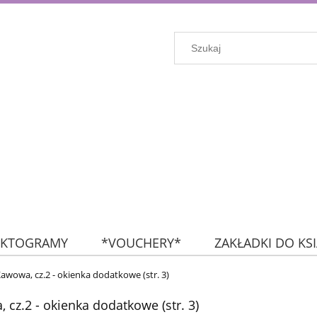
IKTOGRAMY
*VOUCHERY*
ZAKŁADKI DO KS
KROPKI
FLAGI
NA SKRÓTY: NAKLEJKI (wszyst
awowa, cz.2 - okienka dodatkowe (str. 3)
 cz.2 - okienka dodatkowe (str. 3)
ZESTAWY MIESIĘCZNE
ZESTAWY TYGODNIOWE