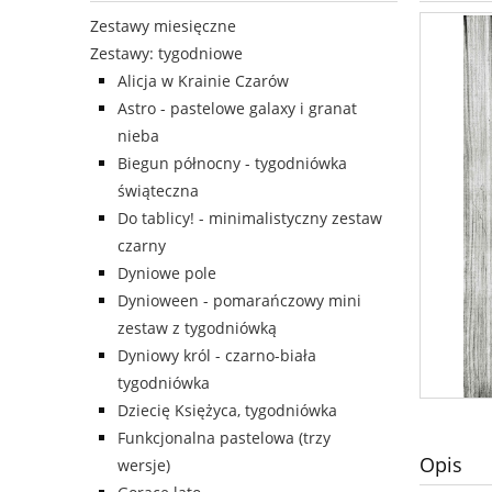
Zestawy miesięczne
Diavolicious
Kontakt
WIOSNA
Zestawy: tygodniowe
Alicja w Krainie Czarów
Astro - pastelowe galaxy i granat
nieba
Biegun północny - tygodniówka
świąteczna
Do tablicy! - minimalistyczny zestaw
czarny
Dyniowe pole
Dynioween - pomarańczowy mini
zestaw z tygodniówką
Dyniowy król - czarno-biała
tygodniówka
Dziecię Księżyca, tygodniówka
Funkcjonalna pastelowa (trzy
Opis
wersje)