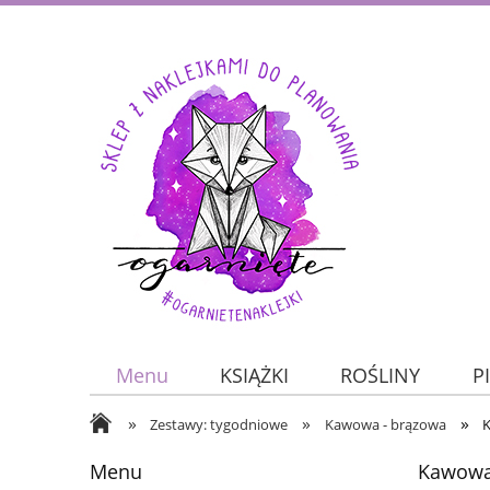
Menu
KSIĄŻKI
ROŚLINY
P
»
»
»
JESIEŃ
ZWIERZĘTA
O nas
Zestawy: tygodniowe
Kawowa - brązowa
K
Menu
Kawowa,
KALENDARZE
DO PLANOWANIA