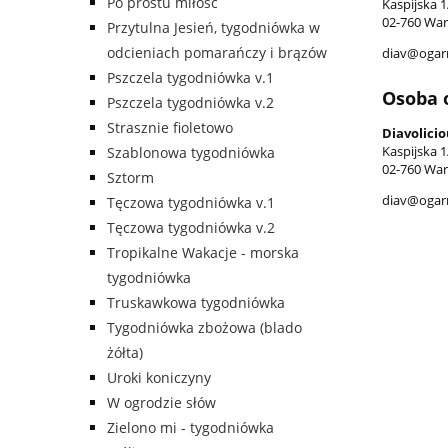
Po prostu miłość
Kaspijska 1
02-760 War
Przytulna Jesień, tygodniówka w
odcieniach pomarańczy i brązów
diav@ogarn
Pszczela tygodniówka v.1
Osoba 
Pszczela tygodniówka v.2
Strasznie fioletowo
Diavolicio
Kaspijska 1
Szablonowa tygodniówka
02-760 War
Sztorm
diav@ogarn
Tęczowa tygodniówka v.1
Tęczowa tygodniówka v.2
Tropikalne Wakacje - morska
tygodniówka
Truskawkowa tygodniówka
Tygodniówka zbożowa (blado
żółta)
Uroki koniczyny
W ogrodzie słów
Zielono mi - tygodniówka