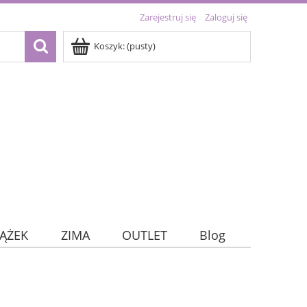
Zarejestruj się
Zaloguj się
Koszyk:
(pusty)
IĄŻEK
ZIMA
OUTLET
Blog
kie)
TRACKERY
DNI TYGODNIA
OUTLET
Home