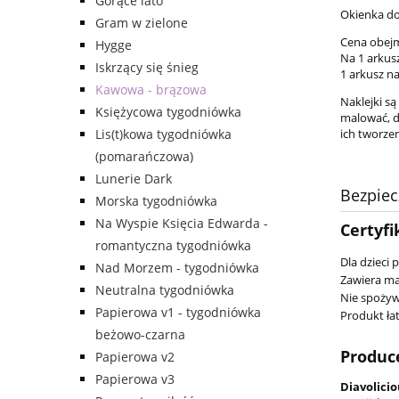
Gorące lato
Okienka do
Gram w zielone
Cena obejm
Hygge
Na 1 arkusz
Iskrzący się śnieg
1 arkusz na
Kawowa - brązowa
Naklejki są
Księżycowa tygodniówka
malować, d
Lis(t)kowa tygodniówka
ich tworze
(pomarańczowa)
Lunerie Dark
Bezpie
Morska tygodniówka
Na Wyspie Księcia Edwarda -
Certyfi
romantyczna tygodniówka
Dla dzieci 
Nad Morzem - tygodniówka
Zawiera ma
Neutralna tygodniówka
Nie spożyw
Papierowa v1 - tygodniówka
Produkt łat
beżowo-czarna
Produc
Papierowa v2
Papierowa v3
Diavolicio