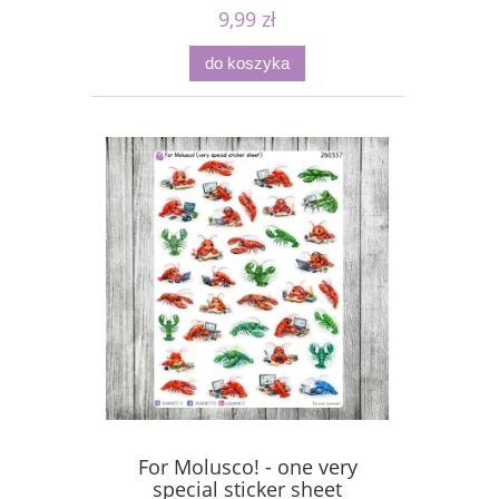
9,99 zł
do koszyka
For Molusco! - one very
special sticker sheet