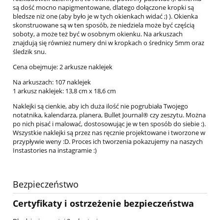
są dość mocno napigmentowane, dlatego dołączone kropki są
bledsze niż one (aby było je w tych okienkach widać ;) ). Okienka
skonstruowane są w ten sposób, że niedziela może być częścią
soboty, a może też być w osobnym okienku. Na arkuszach
znajdują się również numery dni w kropkach o średnicy 5mm oraz
śledzik snu.
Cena obejmuje: 2 arkusze naklejek
Na arkuszach: 107 naklejek
1 arkusz naklejek: 13,8 cm x 18,6 cm
Naklejki są cienkie, aby ich duża ilość nie pogrubiała Twojego
notatnika, kalendarza, planera, Bullet Journal® czy zeszytu. Można
po nich pisać i malować, dostosowując je w ten sposób do siebie :).
Wszystkie naklejki są przez nas ręcznie projektowane i tworzone w
przypływie weny :D. Proces ich tworzenia pokazujemy na naszych
Instastories na instagramie :)
Bezpieczeństwo
Certyfikaty i ostrzeżenie bezpieczeństwa