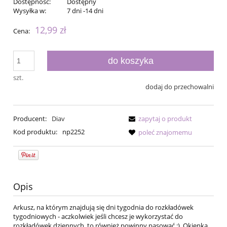
Dostępność:
Dostępny
Wysyłka w:
7 dni -14 dni
12,99 zł
Cena:
do koszyka
szt.
dodaj do przechowalni
Producent:
Diav
zapytaj o produkt
Kod produktu:
np2252
poleć znajomemu
Opis
Arkusz, na którym znajdują się dni tygodnia do rozkładówek
tygodniowych - aczkolwiek jeśli chcesz je wykorzystać do
rozkładówek dziennych, to również powinny pasować :). Okienka