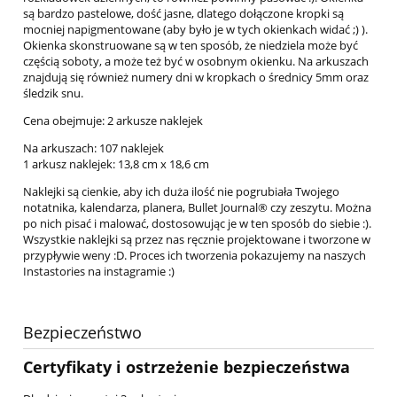
są bardzo pastelowe, dość jasne, dlatego dołączone kropki są
mocniej napigmentowane (aby było je w tych okienkach widać ;) ).
Okienka skonstruowane są w ten sposób, że niedziela może być
częścią soboty, a może też być w osobnym okienku. Na arkuszach
znajdują się również numery dni w kropkach o średnicy 5mm oraz
śledzik snu.
Cena obejmuje: 2 arkusze naklejek
Na arkuszach: 107 naklejek
1 arkusz naklejek: 13,8 cm x 18,6 cm
Naklejki są cienkie, aby ich duża ilość nie pogrubiała Twojego
notatnika, kalendarza, planera, Bullet Journal® czy zeszytu. Można
po nich pisać i malować, dostosowując je w ten sposób do siebie :).
Wszystkie naklejki są przez nas ręcznie projektowane i tworzone w
przypływie weny :D. Proces ich tworzenia pokazujemy na naszych
Instastories na instagramie :)
Bezpieczeństwo
Certyfikaty i ostrzeżenie bezpieczeństwa