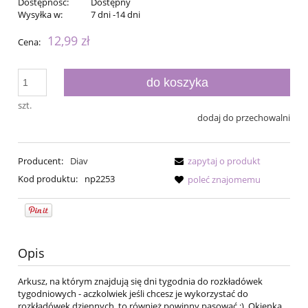
Dostępność:
Dostępny
Wysyłka w:
7 dni -14 dni
12,99 zł
Cena:
do koszyka
szt.
dodaj do przechowalni
Producent:
Diav
zapytaj o produkt
Kod produktu:
np2253
poleć znajomemu
Opis
Arkusz, na którym znajdują się dni tygodnia do rozkładówek
tygodniowych - aczkolwiek jeśli chcesz je wykorzystać do
rozkładówek dziennych, to również powinny pasować :). Okienka