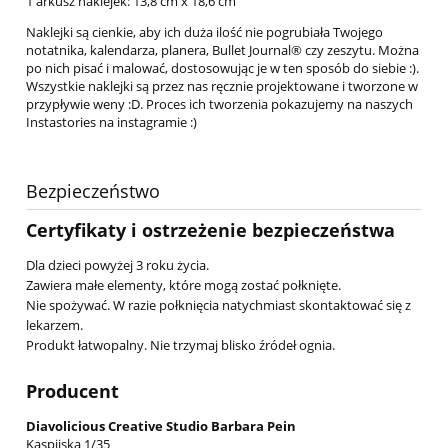
1 arkusz naklejek: 13,8 cm x 18,6 cm
Naklejki są cienkie, aby ich duża ilość nie pogrubiała Twojego
notatnika, kalendarza, planera, Bullet Journal® czy zeszytu. Można
po nich pisać i malować, dostosowując je w ten sposób do siebie :).
Wszystkie naklejki są przez nas ręcznie projektowane i tworzone w
przypływie weny :D. Proces ich tworzenia pokazujemy na naszych
Instastories na instagramie :)
Bezpieczeństwo
Certyfikaty i ostrzeżenie bezpieczeństwa
Dla dzieci powyżej 3 roku życia.
Zawiera małe elementy, które mogą zostać połknięte.
Nie spożywać. W razie połknięcia natychmiast skontaktować się z
lekarzem.
Produkt łatwopalny. Nie trzymaj blisko źródeł ognia.
Producent
Diavolicious Creative Studio Barbara Pein
Kaspijska 1/35