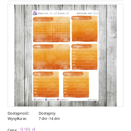
Dostępność:
Dostępny
Wysyłka w:
7 dni -14 dni
9,99 zł
Cena: